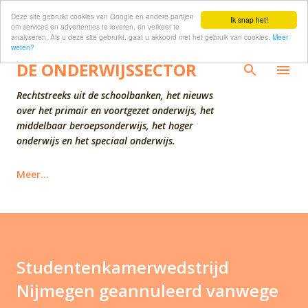
Deze site gebruikt cookies van Google en andere partijen
Doorgaan naar hoofdcontent
Ik snap het!
om services en advertenties te leveren, en verkeer te
analyseren. Als u deze site gebruikt, gaat u akkoord met het gebruik van cookies.
Meer
weten?
DE ONDERWIJSSECTOR
Rechtstreeks uit de schoolbanken, het nieuws
over het primair en voortgezet onderwijs, het
middelbaar beroepsonderwijs, het hoger
onderwijs en het speciaal onderwijs.
Meer…
Studentenkamerwedstrijd
Nijmegen geannuleerd vanwege