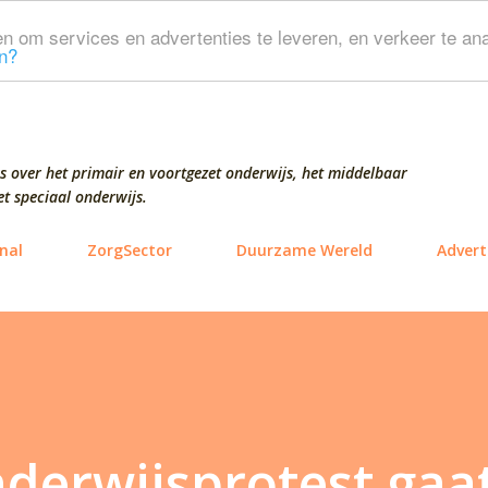
Doorgaan naar hoofdcontent
n om services en advertenties te leveren, en verkeer te ana
n?
s over het primair en voortgezet onderwijs, het middelbaar
t speciaal onderwijs.
nal
ZorgSector
Duurzame Wereld
Advert
nderwijsprotest gaa