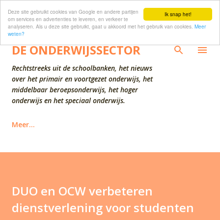
Deze site gebruikt cookies van Google en andere partijen
Doorgaan naar hoofdcontent
Ik snap het!
om services en advertenties te leveren, en verkeer te
analyseren. Als u deze site gebruikt, gaat u akkoord met het gebruik van cookies.
Meer
weten?
DE ONDERWIJSSECTOR
Rechtstreeks uit de schoolbanken, het nieuws
over het primair en voortgezet onderwijs, het
middelbaar beroepsonderwijs, het hoger
onderwijs en het speciaal onderwijs.
Meer…
DUO en OCW verbeteren
dienstverlening voor studenten