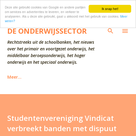
Deze site gebruikt cookies van Google en andere partijen
Doorgaan naar hoofdcontent
Ik snap het!
om services en advertenties te leveren, en verkeer te
analyseren. Als u deze site gebruikt, gaat u akkoord met het gebruik van cookies.
Meer
weten?
DE ONDERWIJSSECTOR
Rechtstreeks uit de schoolbanken, het nieuws
over het primair en voortgezet onderwijs, het
middelbaar beroepsonderwijs, het hoger
onderwijs en het speciaal onderwijs.
Meer…
Studentenvereniging Vindicat
verbreekt banden met dispuut