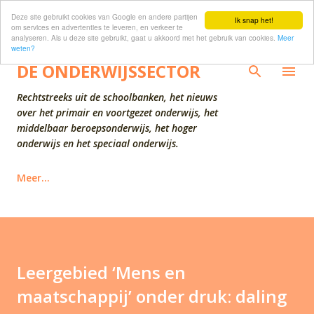
Deze site gebruikt cookies van Google en andere partijen
Doorgaan naar hoofdcontent
Ik snap het!
om services en advertenties te leveren, en verkeer te
analyseren. Als u deze site gebruikt, gaat u akkoord met het gebruik van cookies.
Meer
weten?
DE ONDERWIJSSECTOR
Rechtstreeks uit de schoolbanken, het nieuws
over het primair en voortgezet onderwijs, het
middelbaar beroepsonderwijs, het hoger
onderwijs en het speciaal onderwijs.
Meer…
Leergebied ‘Mens en
maatschappij’ onder druk: daling