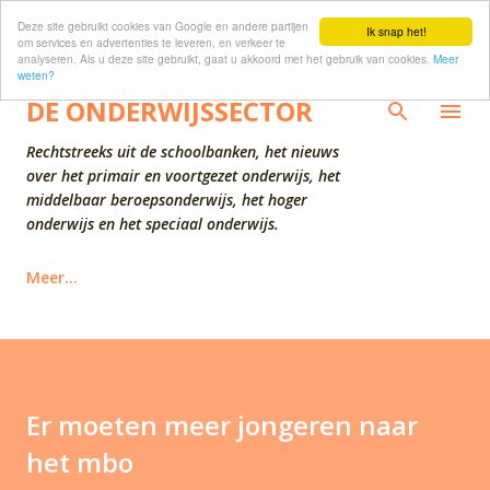
Deze site gebruikt cookies van Google en andere partijen
Doorgaan naar hoofdcontent
Ik snap het!
om services en advertenties te leveren, en verkeer te
analyseren. Als u deze site gebruikt, gaat u akkoord met het gebruik van cookies.
Meer
weten?
DE ONDERWIJSSECTOR
Rechtstreeks uit de schoolbanken, het nieuws
over het primair en voortgezet onderwijs, het
middelbaar beroepsonderwijs, het hoger
onderwijs en het speciaal onderwijs.
Meer…
Er moeten meer jongeren naar
het mbo