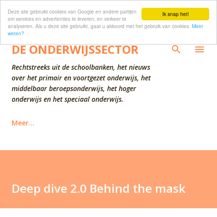
Deze site gebruikt cookies van Google en andere partijen
Doorgaan naar hoofdcontent
Ik snap het!
om services en advertenties te leveren, en verkeer te
analyseren. Als u deze site gebruikt, gaat u akkoord met het gebruik van cookies.
Meer
weten?
DE ONDERWIJSSECTOR
Rechtstreeks uit de schoolbanken, het nieuws
over het primair en voortgezet onderwijs, het
middelbaar beroepsonderwijs, het hoger
onderwijs en het speciaal onderwijs.
Meer…
Deep dive 2.0 Behind the mask