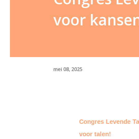
voor kansen
mei 08, 2025
Congres Levende Ta
voor talen!