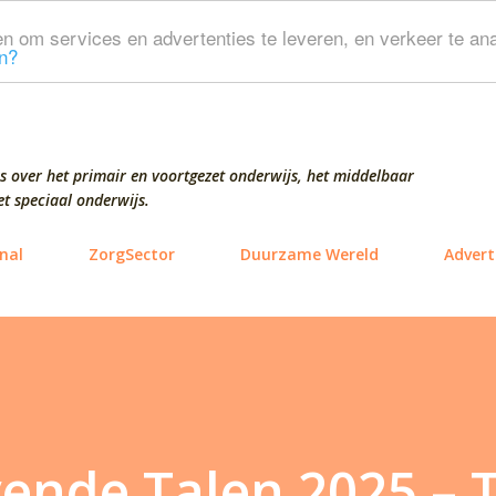
Doorgaan naar hoofdcontent
n om services en advertenties te leveren, en verkeer te ana
n?
s over het primair en voortgezet onderwijs, het middelbaar
t speciaal onderwijs.
nal
ZorgSector
Duurzame Wereld
Advert
ende Talen 2025 – 