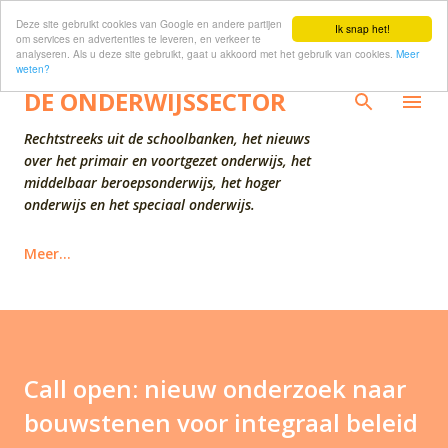
Deze site gebruikt cookies van Google en andere partijen
Doorgaan naar hoofdcontent
Ik snap het!
om services en advertenties te leveren, en verkeer te
analyseren. Als u deze site gebruikt, gaat u akkoord met het gebruik van cookies.
Meer
weten?
DE ONDERWIJSSECTOR
Rechtstreeks uit de schoolbanken, het nieuws
over het primair en voortgezet onderwijs, het
middelbaar beroepsonderwijs, het hoger
onderwijs en het speciaal onderwijs.
Meer…
Call open: nieuw onderzoek naar
bouwstenen voor integraal beleid