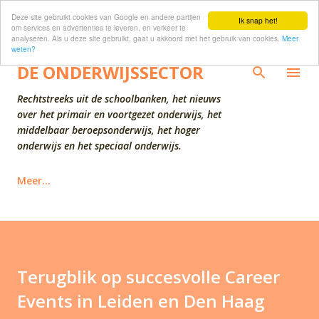
Deze site gebruikt cookies van Google en andere partijen
Doorgaan naar hoofdcontent
Ik snap het!
om services en advertenties te leveren, en verkeer te
analyseren. Als u deze site gebruikt, gaat u akkoord met het gebruik van cookies.
Meer
weten?
DE ONDERWIJSSECTOR
Rechtstreeks uit de schoolbanken, het nieuws
over het primair en voortgezet onderwijs, het
middelbaar beroepsonderwijs, het hoger
onderwijs en het speciaal onderwijs.
Meer…
Terugblik op succesvolle Career
Events in Leiden en Den Haag