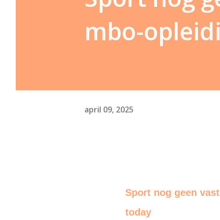
mbo-opleid
april 09, 2025
Sport nog geen vas
today