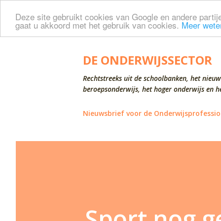
Deze site gebruikt cookies van Google en andere partije
gaat u akkoord met het gebruik van cookies.
Meer wete
DE ONDERWIJSSECTOR
Rechtstreeks uit de schoolbanken, het nieuw
beroepsonderwijs, het hoger onderwijs en he
Nieuwsbrief voor de Onderwijsprofessio
Sport nog g