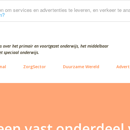
Doorgaan naar hoofdcontent
n om services en advertenties te leveren, en verkeer te ana
n?
s over het primair en voortgezet onderwijs, het middelbaar
t speciaal onderwijs.
nal
ZorgSector
Duurzame Wereld
Advert
een vast onderdeel