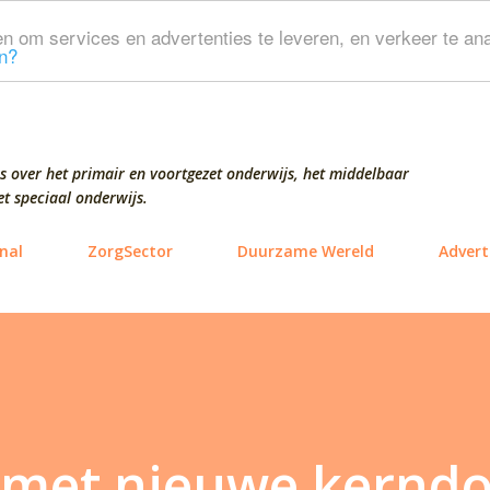
Doorgaan naar hoofdcontent
n om services en advertenties te leveren, en verkeer te ana
n?
s over het primair en voortgezet onderwijs, het middelbaar
t speciaal onderwijs.
nal
ZorgSector
Duurzame Wereld
Advert
 met nieuwe kernd