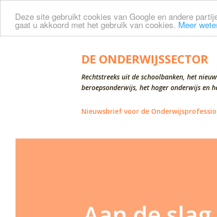
Deze site gebruikt cookies van Google en andere partije
gaat u akkoord met het gebruik van cookies.
Meer wete
DE ONDERWIJSSECTOR
Rechtstreeks uit de schoolbanken, het nieuw
beroepsonderwijs, het hoger onderwijs en he
Nieuwsbrief voor de Onderwijsprofessio
Aan de slag