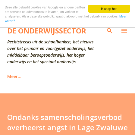
Deze site gebruikt cookies van Google en andere partijen
Doorgaan naar hoofdcontent
Ik snap het!
om services en advertenties te leveren, en verkeer te
analyseren. Als u deze site gebruikt, gaat u akkoord met het gebruik van cookies.
Meer
weten?
DE ONDERWIJSSECTOR
Rechtstreeks uit de schoolbanken, het nieuws
over het primair en voortgezet onderwijs, het
middelbaar beroepsonderwijs, het hoger
onderwijs en het speciaal onderwijs.
Meer…
Ondanks samenscholingsverbod
overheerst angst in Lage Zwaluwe