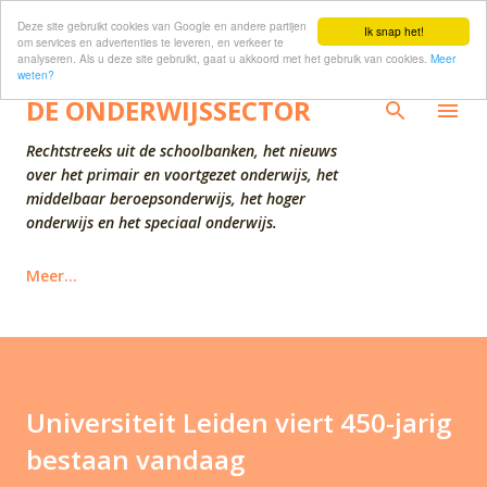
Deze site gebruikt cookies van Google en andere partijen
Doorgaan naar hoofdcontent
Ik snap het!
om services en advertenties te leveren, en verkeer te
analyseren. Als u deze site gebruikt, gaat u akkoord met het gebruik van cookies.
Meer
weten?
DE ONDERWIJSSECTOR
Rechtstreeks uit de schoolbanken, het nieuws
over het primair en voortgezet onderwijs, het
middelbaar beroepsonderwijs, het hoger
onderwijs en het speciaal onderwijs.
Meer…
Universiteit Leiden viert 450-jarig
bestaan vandaag