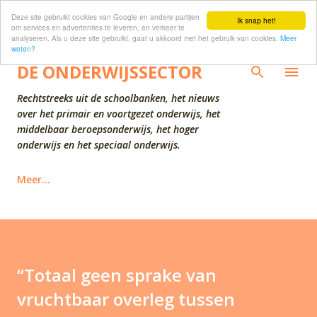
Deze site gebruikt cookies van Google en andere partijen
Doorgaan naar hoofdcontent
Ik snap het!
om services en advertenties te leveren, en verkeer te
analyseren. Als u deze site gebruikt, gaat u akkoord met het gebruik van cookies.
Meer
weten?
DE ONDERWIJSSECTOR
Rechtstreeks uit de schoolbanken, het nieuws
over het primair en voortgezet onderwijs, het
middelbaar beroepsonderwijs, het hoger
onderwijs en het speciaal onderwijs.
Meer…
“Totaal geen sprake van
vruchtbaar overleg tussen