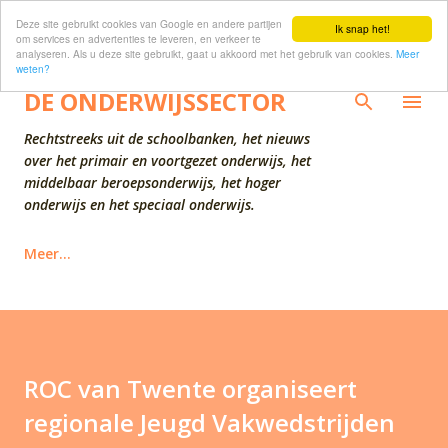
Deze site gebruikt cookies van Google en andere partijen
Doorgaan naar hoofdcontent
Ik snap het!
om services en advertenties te leveren, en verkeer te
analyseren. Als u deze site gebruikt, gaat u akkoord met het gebruik van cookies.
Meer
weten?
DE ONDERWIJSSECTOR
Rechtstreeks uit de schoolbanken, het nieuws
over het primair en voortgezet onderwijs, het
middelbaar beroepsonderwijs, het hoger
onderwijs en het speciaal onderwijs.
Meer…
ROC van Twente organiseert
regionale Jeugd Vakwedstrijden