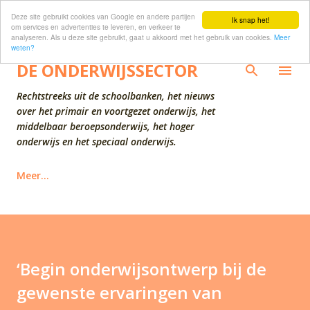
Deze site gebruikt cookies van Google en andere partijen
Doorgaan naar hoofdcontent
Ik snap het!
om services en advertenties te leveren, en verkeer te
analyseren. Als u deze site gebruikt, gaat u akkoord met het gebruik van cookies.
Meer
weten?
DE ONDERWIJSSECTOR
Rechtstreeks uit de schoolbanken, het nieuws
over het primair en voortgezet onderwijs, het
middelbaar beroepsonderwijs, het hoger
onderwijs en het speciaal onderwijs.
Meer…
‘Begin onderwijsontwerp bij de
gewenste ervaringen van