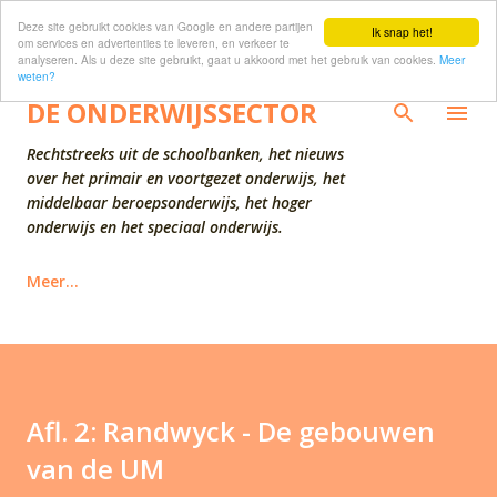
Deze site gebruikt cookies van Google en andere partijen
Doorgaan naar hoofdcontent
Ik snap het!
om services en advertenties te leveren, en verkeer te
analyseren. Als u deze site gebruikt, gaat u akkoord met het gebruik van cookies.
Meer
weten?
DE ONDERWIJSSECTOR
Rechtstreeks uit de schoolbanken, het nieuws
over het primair en voortgezet onderwijs, het
middelbaar beroepsonderwijs, het hoger
onderwijs en het speciaal onderwijs.
Meer…
Afl. 2: Randwyck - De gebouwen
van de UM