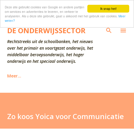
Deze site gebruikt cookies van Google en andere partijen
Doorgaan naar hoofdcontent
Ik snap het!
om services en advertenties te leveren, en verkeer te
analyseren. Als u deze site gebruikt, gaat u akkoord met het gebruik van cookies.
Meer
weten?
DE ONDERWIJSSECTOR
Rechtstreeks uit de schoolbanken, het nieuws
over het primair en voortgezet onderwijs, het
middelbaar beroepsonderwijs, het hoger
onderwijs en het speciaal onderwijs.
Meer…
Zo koos Yoica voor Communicatie