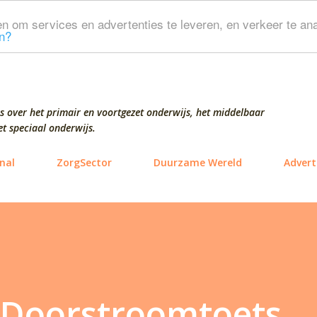
Doorgaan naar hoofdcontent
n om services en advertenties te leveren, en verkeer te ana
n?
s over het primair en voortgezet onderwijs, het middelbaar
t speciaal onderwijs.
nal
ZorgSector
Duurzame Wereld
Advert
 Doorstroomtoets