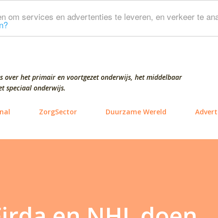
Doorgaan naar hoofdcontent
n om services en advertenties te leveren, en verkeer te ana
n?
s over het primair en voortgezet onderwijs, het middelbaar
t speciaal onderwijs.
nal
ZorgSector
Duurzame Wereld
Advert
Firda en NHL doen