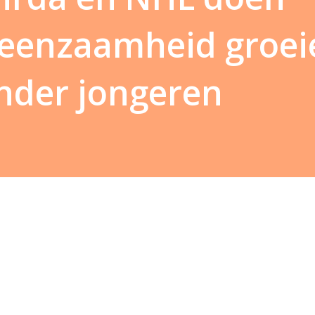
 eenzaamheid groe
nder jongeren