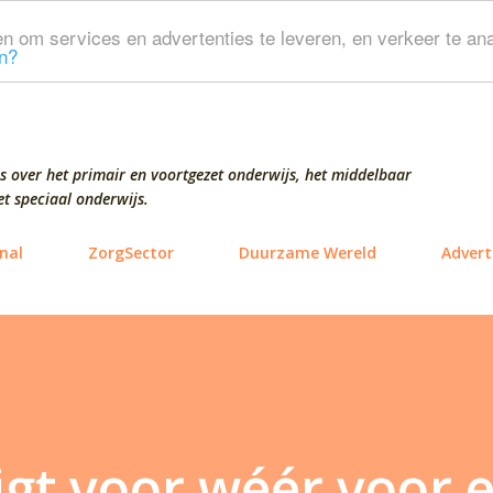
Doorgaan naar hoofdcontent
n om services en advertenties te leveren, en verkeer te ana
n?
s over het primair en voortgezet onderwijs, het middelbaar
t speciaal onderwijs.
nal
ZorgSector
Duurzame Wereld
Advert
igt voor wéér voor 