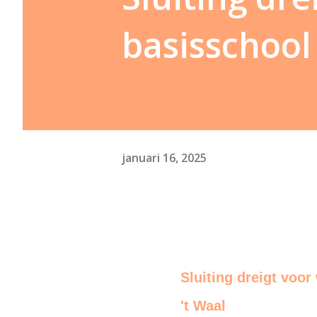
basisschool 
januari 16, 2025
Sluiting dreigt voor
't Waal