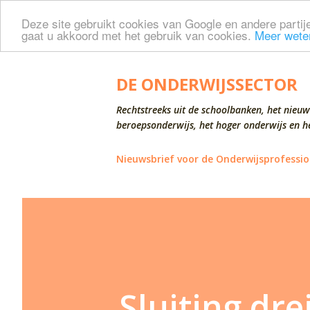
Deze site gebruikt cookies van Google en andere partije
gaat u akkoord met het gebruik van cookies.
Meer wete
DE ONDERWIJSSECTOR
Rechtstreeks uit de schoolbanken, het nieuw
beroepsonderwijs, het hoger onderwijs en he
Nieuwsbrief voor de Onderwijsprofessio
Sluiting dre