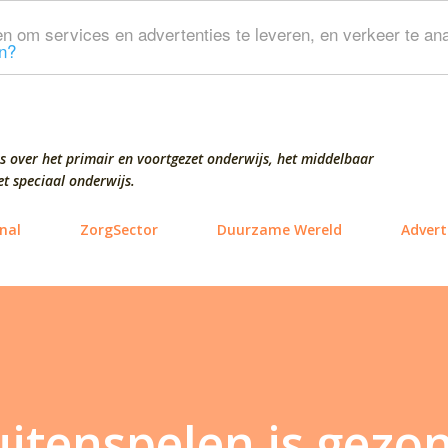
Doorgaan naar hoofdcontent
n om services en advertenties te leveren, en verkeer te ana
n?
s over het primair en voortgezet onderwijs, het middelbaar
t speciaal onderwijs.
nal
ZorgSector
Duurzame Wereld
Advert
uitenspelen is gezo