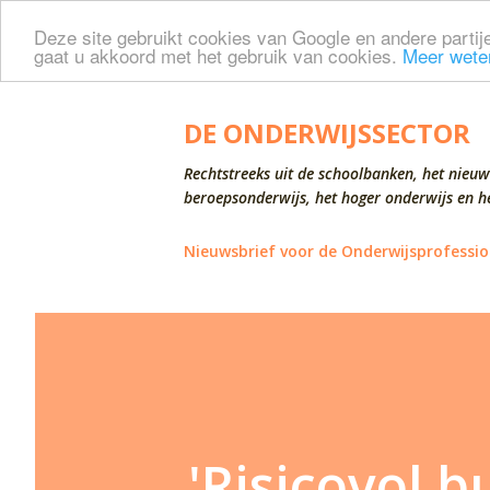
Deze site gebruikt cookies van Google en andere partije
gaat u akkoord met het gebruik van cookies.
Meer wete
DE ONDERWIJSSECTOR
Rechtstreeks uit de schoolbanken, het nieuw
beroepsonderwijs, het hoger onderwijs en he
Nieuwsbrief voor de Onderwijsprofessio
'Risicovol b