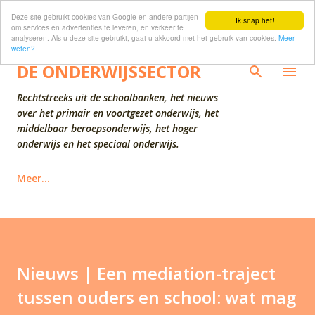
Deze site gebruikt cookies van Google en andere partijen
Doorgaan naar hoofdcontent
Ik snap het!
om services en advertenties te leveren, en verkeer te
analyseren. Als u deze site gebruikt, gaat u akkoord met het gebruik van cookies.
Meer
weten?
DE ONDERWIJSSECTOR
Rechtstreeks uit de schoolbanken, het nieuws
over het primair en voortgezet onderwijs, het
middelbaar beroepsonderwijs, het hoger
onderwijs en het speciaal onderwijs.
Meer…
Nieuws | Een mediation-traject
tussen ouders en school: wat mag