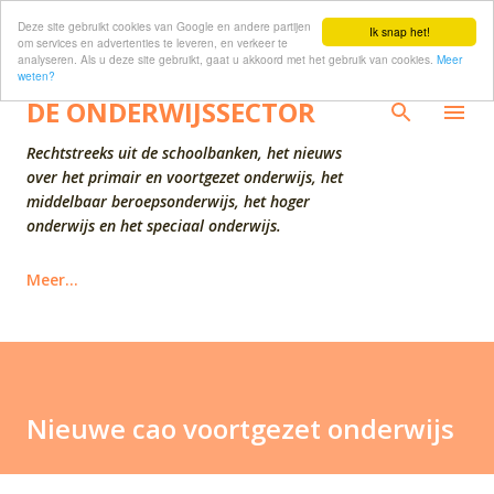
Deze site gebruikt cookies van Google en andere partijen
Doorgaan naar hoofdcontent
Ik snap het!
om services en advertenties te leveren, en verkeer te
analyseren. Als u deze site gebruikt, gaat u akkoord met het gebruik van cookies.
Meer
weten?
DE ONDERWIJSSECTOR
Rechtstreeks uit de schoolbanken, het nieuws
over het primair en voortgezet onderwijs, het
middelbaar beroepsonderwijs, het hoger
onderwijs en het speciaal onderwijs.
Meer…
Nieuwe cao voortgezet onderwijs