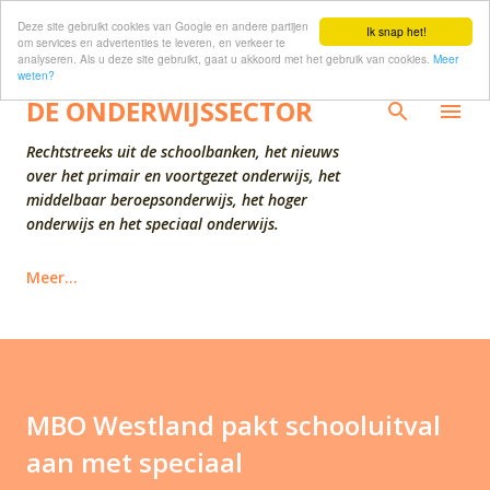
Deze site gebruikt cookies van Google en andere partijen
Doorgaan naar hoofdcontent
Ik snap het!
om services en advertenties te leveren, en verkeer te
analyseren. Als u deze site gebruikt, gaat u akkoord met het gebruik van cookies.
Meer
weten?
DE ONDERWIJSSECTOR
Rechtstreeks uit de schoolbanken, het nieuws
over het primair en voortgezet onderwijs, het
middelbaar beroepsonderwijs, het hoger
onderwijs en het speciaal onderwijs.
Meer…
MBO Westland pakt schooluitval
aan met speciaal