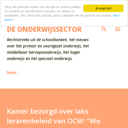
Deze site gebruikt cookies van Google en andere partijen
Doorgaan naar hoofdcontent
Ik snap het!
om services en advertenties te leveren, en verkeer te
analyseren. Als u deze site gebruikt, gaat u akkoord met het gebruik van cookies.
Meer
weten?
DE ONDERWIJSSECTOR
Rechtstreeks uit de schoolbanken, het nieuws
over het primair en voortgezet onderwijs, het
middelbaar beroepsonderwijs, het hoger
onderwijs en het speciaal onderwijs.
Meer…
Kamer bezorgd over laks
lerarenbeleid van OCW: “We