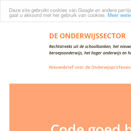
Deze site gebruikt cookies van Google en andere partije
gaat u akkoord met het gebruik van cookies.
Meer wete
DE ONDERWIJSSECTOR
Rechtstreeks uit de schoolbanken, het nieuw
beroepsonderwijs, het hoger onderwijs en he
Nieuwsbrief voor de Onderwijsprofessio
Code goed b