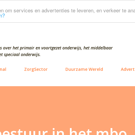
Doorgaan naar hoofdcontent
n om services en advertenties te leveren, en verkeer te ana
n?
s over het primair en voortgezet onderwijs, het middelbaar
t speciaal onderwijs.
nal
ZorgSector
Duurzame Wereld
Advert
estuur in het mbo