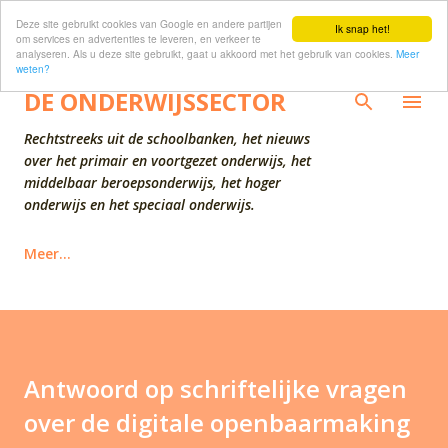
Deze site gebruikt cookies van Google en andere partijen
Doorgaan naar hoofdcontent
Ik snap het!
om services en advertenties te leveren, en verkeer te
analyseren. Als u deze site gebruikt, gaat u akkoord met het gebruik van cookies.
Meer
weten?
DE ONDERWIJSSECTOR
Rechtstreeks uit de schoolbanken, het nieuws
over het primair en voortgezet onderwijs, het
middelbaar beroepsonderwijs, het hoger
onderwijs en het speciaal onderwijs.
Meer…
Antwoord op schriftelijke vragen
over de digitale openbaarmaking