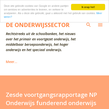
Deze site gebruikt cookies van Google en andere partijen
Doorgaan naar hoofdcontent
Ik snap het!
om services en advertenties te leveren, en verkeer te
analyseren. Als u deze site gebruikt, gaat u akkoord met het gebruik van cookies.
Meer
weten?
DE ONDERWIJSSECTOR
Rechtstreeks uit de schoolbanken, het nieuws
over het primair en voortgezet onderwijs, het
middelbaar beroepsonderwijs, het hoger
onderwijs en het speciaal onderwijs.
Meer…
Zesde voortgangsrapportage NP
Onderwijs funderend onderwijs