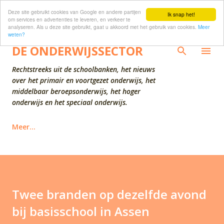
Deze site gebruikt cookies van Google en andere partijen
Doorgaan naar hoofdcontent
Ik snap het!
om services en advertenties te leveren, en verkeer te
analyseren. Als u deze site gebruikt, gaat u akkoord met het gebruik van cookies.
Meer
weten?
DE ONDERWIJSSECTOR
Rechtstreeks uit de schoolbanken, het nieuws
over het primair en voortgezet onderwijs, het
middelbaar beroepsonderwijs, het hoger
onderwijs en het speciaal onderwijs.
Meer…
Twee branden op dezelfde avond
bij basisschool in Assen