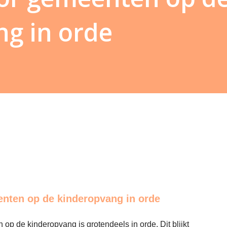
g in orde
enten op de kinderopvang in orde
op de kinderopvang is grotendeels in orde. Dit blijkt