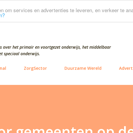
Doorgaan naar hoofdcontent
n om services en advertenties te leveren, en verkeer te ana
n?
s over het primair en voortgezet onderwijs, het middelbaar
t speciaal onderwijs.
nal
ZorgSector
Duurzame Wereld
Advert
oor gemeenten op d