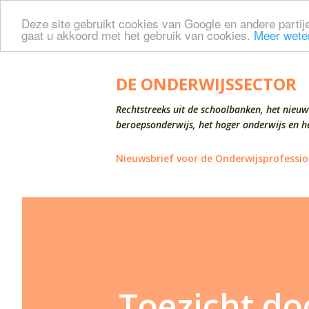
Deze site gebruikt cookies van Google en andere partije
gaat u akkoord met het gebruik van cookies.
Meer wete
DE ONDERWIJSSECTOR
Rechtstreeks uit de schoolbanken, het nieuw
beroepsonderwijs, het hoger onderwijs en he
Nieuwsbrief voor de Onderwijsprofessio
Toezicht d