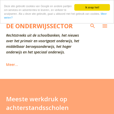
Deze site gebruikt cookies van Google en andere partijen
Doorgaan naar hoofdcontent
Ik snap het!
om services en advertenties te leveren, en verkeer te
analyseren. Als u deze site gebruikt, gaat u akkoord met het gebruik van cookies.
Meer
weten?
DE ONDERWIJSSECTOR
Rechtstreeks uit de schoolbanken, het nieuws
over het primair en voortgezet onderwijs, het
middelbaar beroepsonderwijs, het hoger
onderwijs en het speciaal onderwijs.
Meer…
Meeste werkdruk op
achterstandsscholen