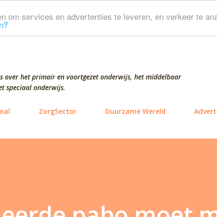
Doorgaan naar hoofdcontent
n om services en advertenties te leveren, en verkeer te ana
n?
s over het primair en voortgezet onderwijs, het middelbaar
t speciaal onderwijs.
nal
ZorgSector
Duurzame Wereld
Advert
tieerde pabo moet 