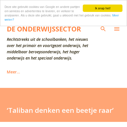
Deze site gebruikt cookies van Google en andere partijen
Doorgaan naar hoofdcontent
Ik snap het!
om services en advertenties te leveren, en verkeer te
analyseren. Als u deze site gebruikt, gaat u akkoord met het gebruik van cookies.
Meer
weten?
DE ONDERWIJSSECTOR
Rechtstreeks uit de schoolbanken, het nieuws
over het primair en voortgezet onderwijs, het
middelbaar beroepsonderwijs, het hoger
onderwijs en het speciaal onderwijs.
Meer…
‘Taliban denken een beetje raar’