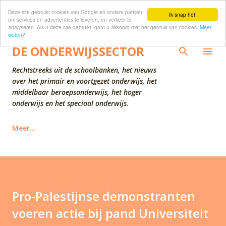
Deze site gebruikt cookies van Google en andere partijen
Doorgaan naar hoofdcontent
Ik snap het!
om services en advertenties te leveren, en verkeer te
analyseren. Als u deze site gebruikt, gaat u akkoord met het gebruik van cookies.
Meer
weten?
DE ONDERWIJSSECTOR
Rechtstreeks uit de schoolbanken, het nieuws
over het primair en voortgezet onderwijs, het
middelbaar beroepsonderwijs, het hoger
onderwijs en het speciaal onderwijs.
Meer…
Pro-Palestijnse demonstranten
voeren actie bij pand Universiteit