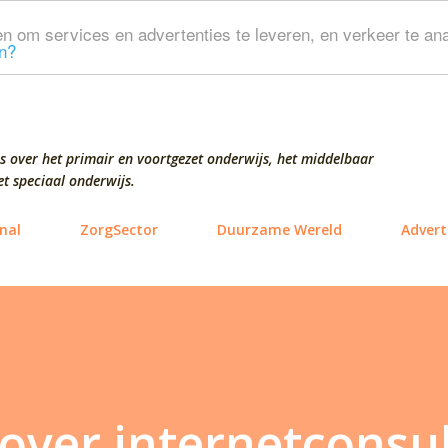
Doorgaan naar hoofdcontent
n om services en advertenties te leveren, en verkeer te ana
n?
s over het primair en voortgezet onderwijs, het middelbaar
t speciaal onderwijs.
nal
ZorgSector
Duurzame Wereld
Advert
over internetconsul