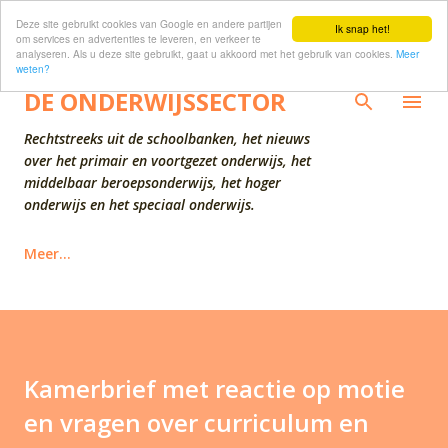
Deze site gebruikt cookies van Google en andere partijen
Doorgaan naar hoofdcontent
Ik snap het!
om services en advertenties te leveren, en verkeer te
analyseren. Als u deze site gebruikt, gaat u akkoord met het gebruik van cookies.
Meer
weten?
DE ONDERWIJSSECTOR
Rechtstreeks uit de schoolbanken, het nieuws
over het primair en voortgezet onderwijs, het
middelbaar beroepsonderwijs, het hoger
onderwijs en het speciaal onderwijs.
Meer…
Kamerbrief met reactie op motie
en vragen over curriculum en