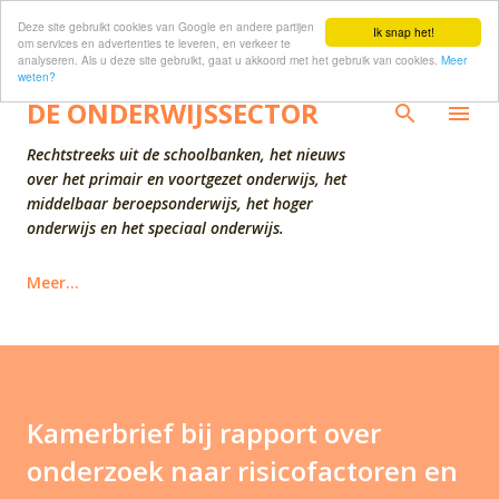
Deze site gebruikt cookies van Google en andere partijen
Doorgaan naar hoofdcontent
Ik snap het!
om services en advertenties te leveren, en verkeer te
analyseren. Als u deze site gebruikt, gaat u akkoord met het gebruik van cookies.
Meer
weten?
DE ONDERWIJSSECTOR
Rechtstreeks uit de schoolbanken, het nieuws
over het primair en voortgezet onderwijs, het
middelbaar beroepsonderwijs, het hoger
onderwijs en het speciaal onderwijs.
Meer…
Kamerbrief bij rapport over
onderzoek naar risicofactoren en