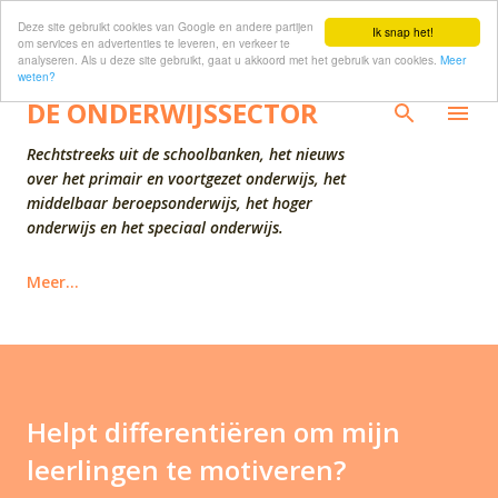
Deze site gebruikt cookies van Google en andere partijen
Doorgaan naar hoofdcontent
Ik snap het!
om services en advertenties te leveren, en verkeer te
analyseren. Als u deze site gebruikt, gaat u akkoord met het gebruik van cookies.
Meer
weten?
DE ONDERWIJSSECTOR
Rechtstreeks uit de schoolbanken, het nieuws
over het primair en voortgezet onderwijs, het
middelbaar beroepsonderwijs, het hoger
onderwijs en het speciaal onderwijs.
Meer…
Helpt differentiëren om mijn
leerlingen te motiveren?