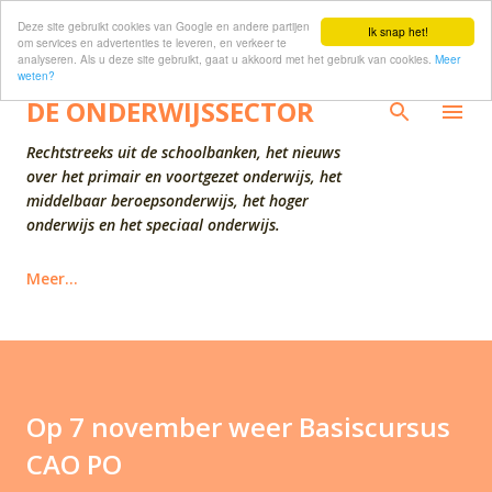
Deze site gebruikt cookies van Google en andere partijen
Doorgaan naar hoofdcontent
Ik snap het!
om services en advertenties te leveren, en verkeer te
analyseren. Als u deze site gebruikt, gaat u akkoord met het gebruik van cookies.
Meer
weten?
DE ONDERWIJSSECTOR
Rechtstreeks uit de schoolbanken, het nieuws
over het primair en voortgezet onderwijs, het
middelbaar beroepsonderwijs, het hoger
onderwijs en het speciaal onderwijs.
Meer…
Op 7 november weer Basiscursus
CAO PO