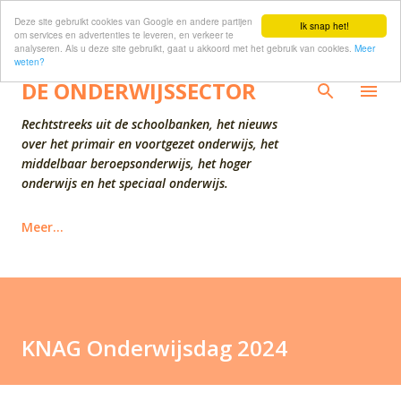
Deze site gebruikt cookies van Google en andere partijen
Doorgaan naar hoofdcontent
Ik snap het!
om services en advertenties te leveren, en verkeer te
analyseren. Als u deze site gebruikt, gaat u akkoord met het gebruik van cookies.
Meer
weten?
DE ONDERWIJSSECTOR
Rechtstreeks uit de schoolbanken, het nieuws
over het primair en voortgezet onderwijs, het
middelbaar beroepsonderwijs, het hoger
onderwijs en het speciaal onderwijs.
Meer…
KNAG Onderwijsdag 2024