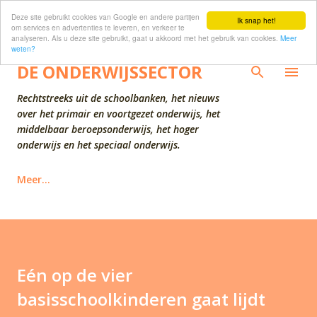
Deze site gebruikt cookies van Google en andere partijen
Doorgaan naar hoofdcontent
Ik snap het!
om services en advertenties te leveren, en verkeer te
analyseren. Als u deze site gebruikt, gaat u akkoord met het gebruik van cookies.
Meer
weten?
DE ONDERWIJSSECTOR
Rechtstreeks uit de schoolbanken, het nieuws
over het primair en voortgezet onderwijs, het
middelbaar beroepsonderwijs, het hoger
onderwijs en het speciaal onderwijs.
Meer…
Eén op de vier
basisschoolkinderen gaat lijdt