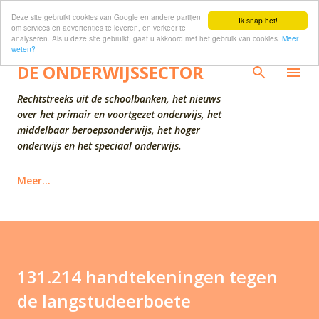
Deze site gebruikt cookies van Google en andere partijen
Doorgaan naar hoofdcontent
Ik snap het!
om services en advertenties te leveren, en verkeer te
analyseren. Als u deze site gebruikt, gaat u akkoord met het gebruik van cookies.
Meer
weten?
DE ONDERWIJSSECTOR
Rechtstreeks uit de schoolbanken, het nieuws
over het primair en voortgezet onderwijs, het
middelbaar beroepsonderwijs, het hoger
onderwijs en het speciaal onderwijs.
Meer…
131.214 handtekeningen tegen
de langstudeerboete