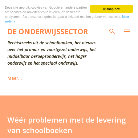
Deze site gebruikt cookies van Google en andere partijen
Doorgaan naar hoofdcontent
Ik snap het!
om services en advertenties te leveren, en verkeer te
analyseren. Als u deze site gebruikt, gaat u akkoord met het gebruik van cookies.
Meer
weten?
DE ONDERWIJSSECTOR
Rechtstreeks uit de schoolbanken, het nieuws
over het primair en voortgezet onderwijs, het
middelbaar beroepsonderwijs, het hoger
onderwijs en het speciaal onderwijs.
Meer…
Wéér problemen met de levering
van schoolboeken