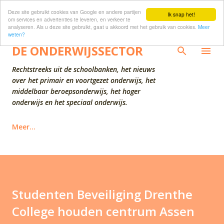
Deze site gebruikt cookies van Google en andere partijen
Doorgaan naar hoofdcontent
Ik snap het!
om services en advertenties te leveren, en verkeer te
analyseren. Als u deze site gebruikt, gaat u akkoord met het gebruik van cookies.
Meer
weten?
DE ONDERWIJSSECTOR
Rechtstreeks uit de schoolbanken, het nieuws
over het primair en voortgezet onderwijs, het
middelbaar beroepsonderwijs, het hoger
onderwijs en het speciaal onderwijs.
Meer…
Studenten Beveiliging Drenthe
College houden centrum Assen