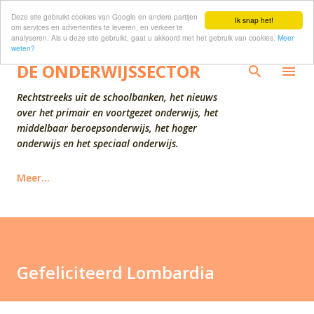
Deze site gebruikt cookies van Google en andere partijen
Doorgaan naar hoofdcontent
Ik snap het!
om services en advertenties te leveren, en verkeer te
analyseren. Als u deze site gebruikt, gaat u akkoord met het gebruik van cookies.
Meer
weten?
DE ONDERWIJSSECTOR
Rechtstreeks uit de schoolbanken, het nieuws
over het primair en voortgezet onderwijs, het
middelbaar beroepsonderwijs, het hoger
onderwijs en het speciaal onderwijs.
Meer…
Gefeliciteerd Lombardia