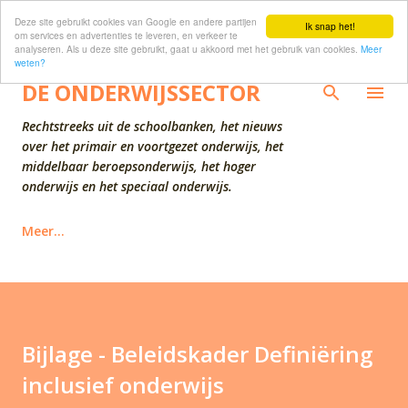
Deze site gebruikt cookies van Google en andere partijen
Doorgaan naar hoofdcontent
Ik snap het!
om services en advertenties te leveren, en verkeer te
analyseren. Als u deze site gebruikt, gaat u akkoord met het gebruik van cookies.
Meer
weten?
DE ONDERWIJSSECTOR
Rechtstreeks uit de schoolbanken, het nieuws
over het primair en voortgezet onderwijs, het
middelbaar beroepsonderwijs, het hoger
onderwijs en het speciaal onderwijs.
Meer…
Bijlage - Beleidskader Definiëring
inclusief onderwijs