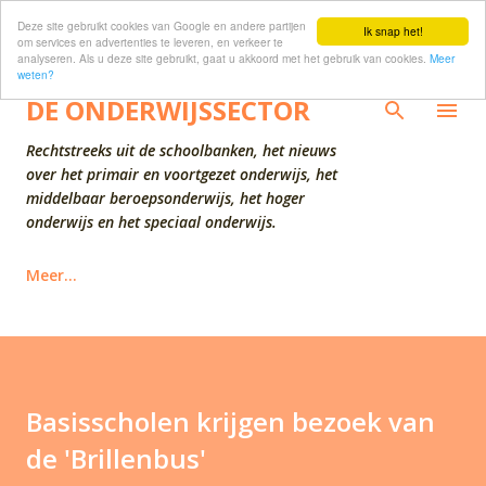
Deze site gebruikt cookies van Google en andere partijen
Doorgaan naar hoofdcontent
Ik snap het!
om services en advertenties te leveren, en verkeer te
analyseren. Als u deze site gebruikt, gaat u akkoord met het gebruik van cookies.
Meer
weten?
DE ONDERWIJSSECTOR
Rechtstreeks uit de schoolbanken, het nieuws
over het primair en voortgezet onderwijs, het
middelbaar beroepsonderwijs, het hoger
onderwijs en het speciaal onderwijs.
Meer…
Basisscholen krijgen bezoek van
de 'Brillenbus'