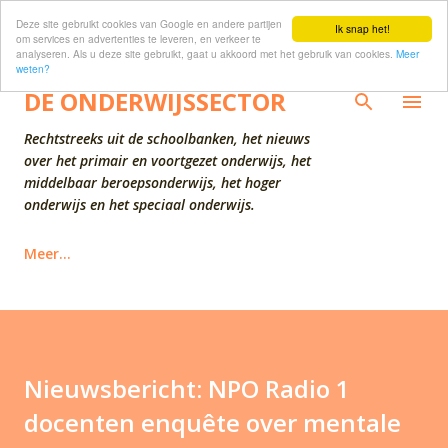
Deze site gebruikt cookies van Google en andere partijen
Doorgaan naar hoofdcontent
Ik snap het!
om services en advertenties te leveren, en verkeer te
analyseren. Als u deze site gebruikt, gaat u akkoord met het gebruik van cookies.
Meer
weten?
DE ONDERWIJSSECTOR
Rechtstreeks uit de schoolbanken, het nieuws
over het primair en voortgezet onderwijs, het
middelbaar beroepsonderwijs, het hoger
onderwijs en het speciaal onderwijs.
Meer…
Nieuwsbericht: NPO Radio 1
docenten enquête over mentale